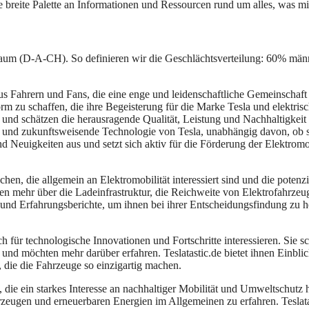
e breite Palette an Informationen und Ressourcen rund um alles, was mit
Raum (D-A-CH). So definieren wir die Geschlächtsverteilung: 60% män
s Fahrern und Fans, die eine enge und leidenschaftliche Gemeinschaft 
orm zu schaffen, die ihre Begeisterung für die Marke Tesla und elektri
s und schätzen die herausragende Qualität, Leistung und Nachhaltigkeit
ft und zukunftsweisende Technologie von Tesla, unabhängig davon, ob si
 Neuigkeiten aus und setzt sich aktiv für die Förderung der Elektromo
en, die allgemein an Elektromobilität interessiert sind und die potenzi
n mehr über die Ladeinfrastruktur, die Reichweite von Elektrofahrzeu
en und Erfahrungsberichte, um ihnen bei ihrer Entscheidungsfindung zu 
h für technologische Innovationen und Fortschritte interessieren. Sie s
und möchten mehr darüber erfahren. Teslatastic.de bietet ihnen Einblic
 die die Fahrzeuge so einzigartig machen.
 die ein starkes Interesse an nachhaltiger Mobilität und Umweltschutz 
hrzeugen und erneuerbaren Energien im Allgemeinen zu erfahren. Teslatas