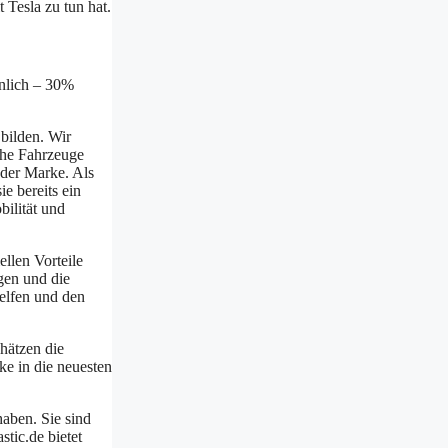
 Tesla zu tun hat.
nlich – 30%
bilden. Wir
sche Fahrzeuge
 der Marke. Als
e bereits ein
bilität und
ellen Vorteile
gen und die
helfen und den
chätzen die
ke in die neuesten
haben. Sie sind
tic.de bietet