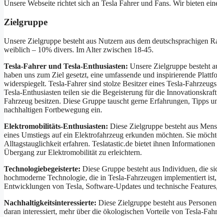
Unsere Webseite richtet sich an Tesla Fahrer und Fans. Wir bieten ein
Zielgruppe
Unsere Zielgruppe besteht aus Nutzern aus dem deutschsprachigen 
weiblich – 10% divers. Im Alter zwischen 18-45.
Tesla-Fahrer und Tesla-Enthusiasten:
Unsere Zielgruppe besteht au
haben uns zum Ziel gesetzt, eine umfassende und inspirierende Plattf
widerspiegelt. Tesla-Fahrer sind stolze Besitzer eines Tesla-Fahrzeug
Tesla-Enthusiasten teilen sie die Begeisterung für die Innovationskra
Fahrzeug besitzen. Diese Gruppe tauscht gerne Erfahrungen, Tipps und
nachhaltigen Fortbewegung ein.
Elektromobilitäts-Enthusiasten:
Diese Zielgruppe besteht aus Mensch
eines Umstiegs auf ein Elektrofahrzeug erkunden möchten. Sie möchte
Alltagstauglichkeit erfahren. Teslatastic.de bietet ihnen Information
Übergang zur Elektromobilität zu erleichtern.
Technologiebegeisterte:
Diese Gruppe besteht aus Individuen, die sic
hochmoderne Technologie, die in Tesla-Fahrzeugen implementiert ist, 
Entwicklungen von Tesla, Software-Updates und technische Features,
Nachhaltigkeitsinteressierte:
Diese Zielgruppe besteht aus Personen,
daran interessiert, mehr über die ökologischen Vorteile von Tesla-Fa