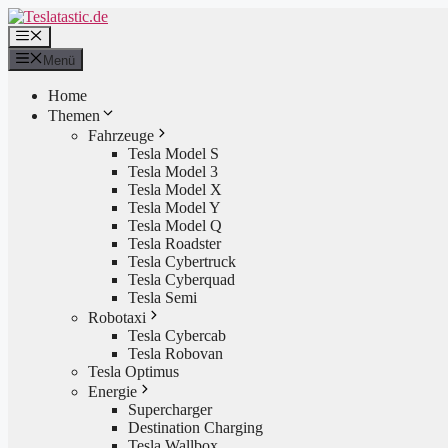
Zum
Inhalt
Menü
springen
Menü
Home
Themen
Fahrzeuge
Tesla Model S
Tesla Model 3
Tesla Model X
Tesla Model Y
Tesla Model Q
Tesla Roadster
Tesla Cybertruck
Tesla Cyberquad
Tesla Semi
Robotaxi
Tesla Cybercab
Tesla Robovan
Tesla Optimus
Energie
Supercharger
Destination Charging
Tesla Wallbox