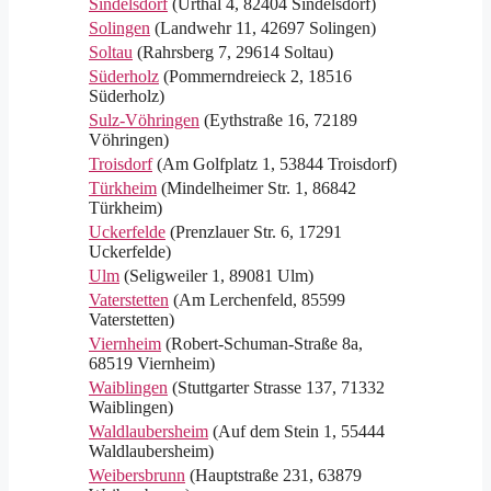
Sindelsdorf
(Urthal 4, 82404 Sindelsdorf)
Solingen
(Landwehr 11, 42697 Solingen)
Soltau
(Rahrsberg 7, 29614 Soltau)
Süderholz
(Pommerndreieck 2, 18516
Süderholz)
Sulz-Vöhringen
(Eythstraße 16, 72189
Vöhringen)
Troisdorf
(Am Golfplatz 1, 53844 Troisdorf)
Türkheim
(Mindelheimer Str. 1, 86842
Türkheim)
Uckerfelde
(Prenzlauer Str. 6, 17291
Uckerfelde)
Ulm
(Seligweiler 1, 89081 Ulm)
Vaterstetten
(Am Lerchenfeld, 85599
Vaterstetten)
Viernheim
(Robert-Schuman-Straße 8a,
68519 Viernheim)
Waiblingen
(Stuttgarter Strasse 137, 71332
Waiblingen)
Waldlaubersheim
(Auf dem Stein 1, 55444
Waldlaubersheim)
Weibersbrunn
(Hauptstraße 231, 63879