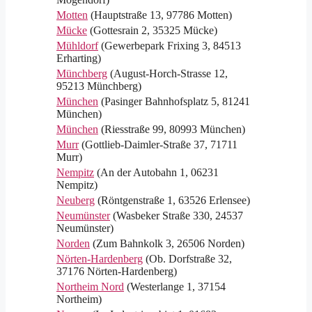
Motten
(Hauptstraße 13, 97786 Motten)
Mücke
(Gottesrain 2, 35325 Mücke)
Mühldorf
(Gewerbepark Frixing 3, 84513
Erharting)
Münchberg
(August-Horch-Strasse 12,
95213 Münchberg)
München
(Pasinger Bahnhofsplatz 5, 81241
München)
München
(Riesstraße 99, 80993 München)
Murr
(Gottlieb-Daimler-Straße 37, 71711
Murr)
Nempitz
(An der Autobahn 1, 06231
Nempitz)
Neuberg
(Röntgenstraße 1, 63526 Erlensee)
Neumünster
(Wasbeker Straße 330, 24537
Neumünster)
Norden
(Zum Bahnkolk 3, 26506 Norden)
Nörten-Hardenberg
(Ob. Dorfstraße 32,
37176 Nörten-Hardenberg)
Northeim Nord
(Westerlange 1, 37154
Northeim)