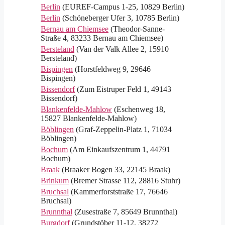
Berlin
(EUREF-Campus 1-25, 10829 Berlin)
Berlin
(Schöneberger Ufer 3, 10785 Berlin)
Bernau am Chiemsee
(Theodor-Sanne-
Straße 4, 83233 Bernau am Chiemsee)
Bersteland
(Van der Valk Allee 2, 15910
Bersteland)
Bispingen
(Horstfeldweg 9, 29646
Bispingen)
Bissendorf
(Zum Eistruper Feld 1, 49143
Bissendorf)
Blankenfelde-Mahlow
(Eschenweg 18,
15827 Blankenfelde-Mahlow)
Böblingen
(Graf-Zeppelin-Platz 1, 71034
Böblingen)
Bochum
(Am Einkaufszentrum 1, 44791
Bochum)
Braak
(Braaker Bogen 33, 22145 Braak)
Brinkum
(Bremer Strasse 112, 28816 Stuhr)
Bruchsal
(Kammerforststraße 17, 76646
Bruchsal)
Brunnthal
(Zusestraße 7, 85649 Brunnthal)
Burgdorf
(Grundstöber 11-12, 38272