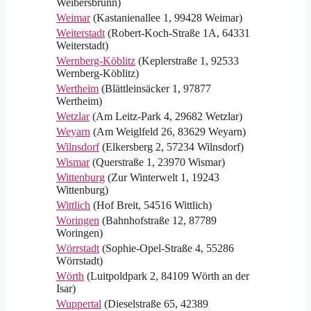
Weibersbrunn)
Weimar
(Kastanienallee 1, 99428 Weimar)
Weiterstadt
(Robert-Koch-Straße 1A, 64331
Weiterstadt)
Wernberg-Köblitz
(Keplerstraße 1, 92533
Wernberg-Köblitz)
Wertheim
(Blättleinsäcker 1, 97877
Wertheim)
Wetzlar
(Am Leitz-Park 4, 29682 Wetzlar)
Weyarn
(Am Weiglfeld 26, 83629 Weyarn)
Wilnsdorf
(Elkersberg 2, 57234 Wilnsdorf)
Wismar
(Querstraße 1, 23970 Wismar)
Wittenburg
(Zur Winterwelt 1, 19243
Wittenburg)
Wittlich
(Hof Breit, 54516 Wittlich)
Woringen
(Bahnhofstraße 12, 87789
Woringen)
Wörrstadt
(Sophie-Opel-Straße 4, 55286
Wörrstadt)
Wörth
(Luitpoldpark 2, 84109 Wörth an der
Isar)
Wuppertal
(Dieselstraße 65, 42389