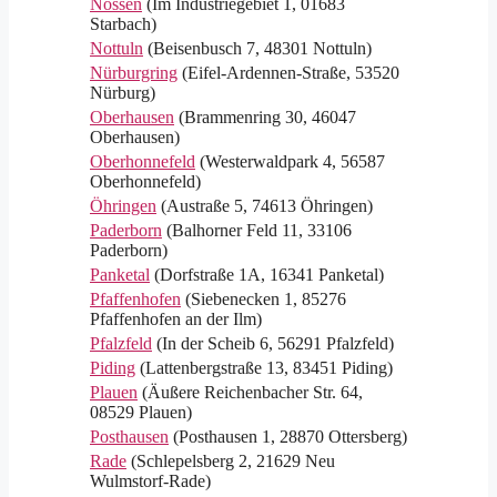
Nossen
(Im Industriegebiet 1, 01683
Starbach)
Nottuln
(Beisenbusch 7, 48301 Nottuln)
Nürburgring
(Eifel-Ardennen-Straße, 53520
Nürburg)
Oberhausen
(Brammenring 30, 46047
Oberhausen)
Oberhonnefeld
(Westerwaldpark 4, 56587
Oberhonnefeld)
Öhringen
(Austraße 5, 74613 Öhringen)
Paderborn
(Balhorner Feld 11, 33106
Paderborn)
Panketal
(Dorfstraße 1A, 16341 Panketal)
Pfaffenhofen
(Siebenecken 1, 85276
Pfaffenhofen an der Ilm)
Pfalzfeld
(In der Scheib 6, 56291 Pfalzfeld)
Piding
(Lattenbergstraße 13, 83451 Piding)
Plauen
(Äußere Reichenbacher Str. 64,
08529 Plauen)
Posthausen
(Posthausen 1, 28870 Ottersberg)
Rade
(Schlepelsberg 2, 21629 Neu
Wulmstorf-Rade)