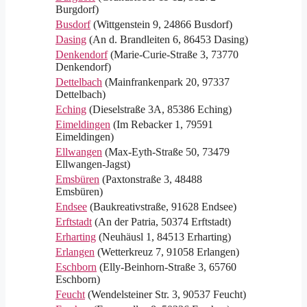
Burgdorf)
Busdorf
(Wittgenstein 9, 24866 Busdorf)
Dasing
(An d. Brandleiten 6, 86453 Dasing)
Denkendorf
(Marie-Curie-Straße 3, 73770
Denkendorf)
Dettelbach
(Mainfrankenpark 20, 97337
Dettelbach)
Eching
(Dieselstraße 3A, 85386 Eching)
Eimeldingen
(Im Rebacker 1, 79591
Eimeldingen)
Ellwangen
(Max-Eyth-Straße 50, 73479
Ellwangen-Jagst)
Emsbüren
(Paxtonstraße 3, 48488
Emsbüren)
Endsee
(Baukreativstraße, 91628 Endsee)
Erftstadt
(An der Patria, 50374 Erftstadt)
Erharting
(Neuhäusl 1, 84513 Erharting)
Erlangen
(Wetterkreuz 7, 91058 Erlangen)
Eschborn
(Elly-Beinhorn-Straße 3, 65760
Eschborn)
Feucht
(Wendelsteiner Str. 3, 90537 Feucht)