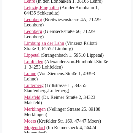
Lehre
(In den Lohbalken 1, 38165 Lehre)
Leipzig-Flughafen
(An der Autobahn 1,
04435 Schkeuditz)
Leonberg
(Breitwiesenstrasse 4A, 71229
Leonberg)
Leonberg
(Glemseckstraße 66, 71229
Leonberg)
Limburg an der Lahn
(Vinzenz-Pallotti-
Straße 1, 65552 Limburg)
Lippetal
(Strängenbach 1, 59510 Lippetal)
Lohfelden
(Alexander-von-Humboldt-Straße
1, 34253 Lohfelden)
Lohne
(Von-Siemens-Straße 1, 49393
Lohne)
Lutterberg
(Triftstrasse 11, 34355
Staufenberg-Lutterberg)
Malsfeld
(Dr.-Reimer-Straße 2, 34323
Malsfeld)
Merklingen
(Nellinger Strasse 25, 89188
Merklingen)
Moers
(Krefelder Str. 169, 47447 Moers)
Mogendorf
(Im Reimersheck 4, 56424
Mogendorf)