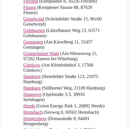
Frechen
(Europaallee 8, 50226 Frechen)
Füssen
(Kemptener Strasse 88, 87629
Füssen)
Geiselwind
(Scheinfelder Straße 15, 96160
Geiselwind)
Gelnhausen
(Lützelhäuser Weg 13, 63571
Gelnhausen)
Gensingen
(Am Kieselberg 11, 55457
Gensingen)
Gramschatzer Wald
(Am Wiesenweg 11,
97262 Hausen bei Würzburg)
Gützkow
(Am Kleinbahnhof 3, 17506
Gützkow)
Hamburg
(Heimfelder Straße 123, 21075
Hamburg)
Hamburg
(Stillhorner Weg, 21109 Hamburg)
Hannover
(Opelstraße 3-5, 30916
Isernhagen)
Heede
(Green Energy Park 1, 26892 Heede)
Hemsbach
(Seeweg 8, 69502 Hemsbach)
Hengersberg
(Donaustraße 8, 94491
Hengersberg)