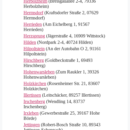
Herbolzheim
(Breisgauallee 2-4, 79336
Herbolzheim)
Hermsdorf
(Kraftsdorfer Straße 2, 07629
Hermsdorf)
Herrieden
(Am Eichelberg 1, 91567
Herrieden)
Herzsprung
(Jägerstraße 4, 16909 Wittstock)
Hilden
(Nordpark 2-4, 40724 Hilden)
Hilpoltstein
(An der Autobahn O 2, 91161
Hilpoltstein)
Hirschberg
(Goldbeckstraße 1, 69493
Hirschberg)
Hohenwarsleben
(Zum Raukler 1, 39326
Hohenwarsleben)
Holzkirchen
(Rosenheimer Str. 21, 83607
Holzkirchen)
Illertissen
(Leitschäcker, 89257 Illertissen)
Irschenberg
(Wendling 14, 83737
Irschenberg)
Irxleben
(Gewerbestraße 25, 39167 Hohe
Börde)
Jettingen
(Robert-Bosch Straße 10, 89343
Jettingen-Scheppach)