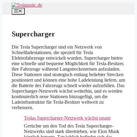
Zum
Inhalt
Menü
springen
Supercharger
Die Tesla Supercharger sind ein Netzwerk von
Schnellladestationen, die speziell für Tesla
Elektrofahrzeuge entwickelt wurden. Supercharger bieten
eine schnelle und bequeme Möglichkeit für Tesla-Besitzer,
ihre Fahrzeuge während Langstreckenreisen aufzuladen.
Diese Stationen sind strategisch entlang beliebter Strecken
positioniert und können eine hohe Ladeleistung liefern, um
die Batterie des Fahrzeugs schnell wieder aufzufüllen. Das
Supercharger-Netzwerk wächst weiterhin, und es werden
kontinuierlich neue Stationen hinzugefügt, um die
Ladeinfrastruktur für Tesla-Besitzer weltweit zu
verbessern.
Teslas Supercharger-Netzwerk wächst rasant
Gerüchte um den Tod des Tesla Supercharger-
Netzwerks sind stark übertrieben, wie Elon Musk
kürzlich betonte. Tatsächlich befindet sich das