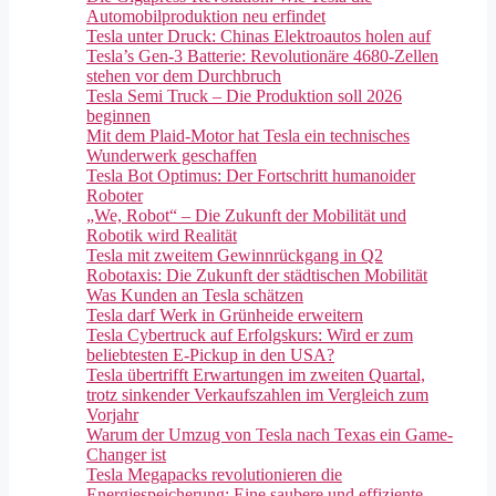
Automobilproduktion neu erfindet
Tesla unter Druck: Chinas Elektroautos holen auf
Tesla’s Gen-3 Batterie: Revolutionäre 4680-Zellen
stehen vor dem Durchbruch
Tesla Semi Truck – Die Produktion soll 2026
beginnen
Mit dem Plaid-Motor hat Tesla ein technisches
Wunderwerk geschaffen
Tesla Bot Optimus: Der Fortschritt humanoider
Roboter
„We, Robot“ – Die Zukunft der Mobilität und
Robotik wird Realität
Tesla mit zweitem Gewinnrückgang in Q2
Robotaxis: Die Zukunft der städtischen Mobilität
Was Kunden an Tesla schätzen
Tesla darf Werk in Grünheide erweitern
Tesla Cybertruck auf Erfolgskurs: Wird er zum
beliebtesten E-Pickup in den USA?
Tesla übertrifft Erwartungen im zweiten Quartal,
trotz sinkender Verkaufszahlen im Vergleich zum
Vorjahr
Warum der Umzug von Tesla nach Texas ein Game-
Changer ist
Tesla Megapacks revolutionieren die
Energiespeicherung: Eine saubere und effiziente