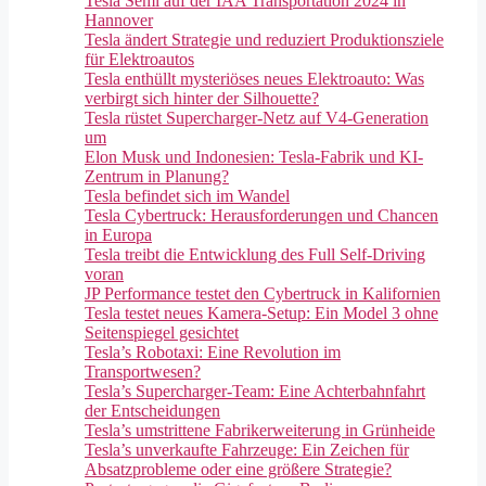
Tesla Semi auf der IAA Transportation 2024 in
Hannover
Tesla ändert Strategie und reduziert Produktionsziele
für Elektroautos
Tesla enthüllt mysteriöses neues Elektroauto: Was
verbirgt sich hinter der Silhouette?
Tesla rüstet Supercharger-Netz auf V4-Generation
um
Elon Musk und Indonesien: Tesla-Fabrik und KI-
Zentrum in Planung?
Tesla befindet sich im Wandel
Tesla Cybertruck: Herausforderungen und Chancen
in Europa
Tesla treibt die Entwicklung des Full Self-Driving
voran
JP Performance testet den Cybertruck in Kalifornien
Tesla testet neues Kamera-Setup: Ein Model 3 ohne
Seitenspiegel gesichtet
Tesla’s Robotaxi: Eine Revolution im
Transportwesen?
Tesla’s Supercharger-Team: Eine Achterbahnfahrt
der Entscheidungen
Tesla’s umstrittene Fabrikerweiterung in Grünheide
Tesla’s unverkaufte Fahrzeuge: Ein Zeichen für
Absatzprobleme oder eine größere Strategie?