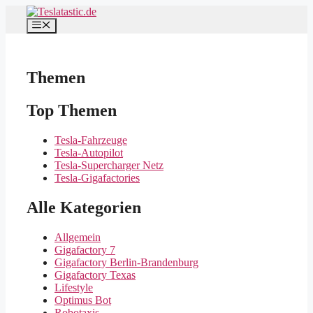
Zum
Inhalt
Menü
springen
Themen
Top Themen
Tesla-Fahrzeuge
Tesla-Autopilot
Tesla-Supercharger Netz
Tesla-Gigafactories
Alle Kategorien
Allgemein
Gigafactory 7
Gigafactory Berlin-Brandenburg
Gigafactory Texas
Lifestyle
Optimus Bot
Robotaxis