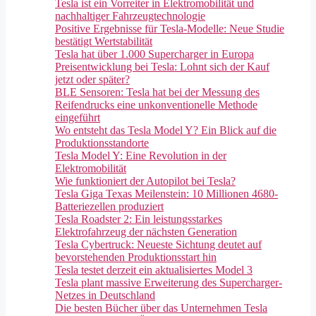
Tesla ist ein Vorreiter in Elektromobilität und
nachhaltiger Fahrzeugtechnologie
Positive Ergebnisse für Tesla-Modelle: Neue Studie
bestätigt Wertstabilität
Tesla hat über 1.000 Supercharger in Europa
Preisentwicklung bei Tesla: Lohnt sich der Kauf
jetzt oder später?
BLE Sensoren: Tesla hat bei der Messung des
Reifendrucks eine unkonventionelle Methode
eingeführt
Wo entsteht das Tesla Model Y? Ein Blick auf die
Produktionsstandorte
Tesla Model Y: Eine Revolution in der
Elektromobilität
Wie funktioniert der Autopilot bei Tesla?
Tesla Giga Texas Meilenstein: 10 Millionen 4680-
Batteriezellen produziert
Tesla Roadster 2: Ein leistungsstarkes
Elektrofahrzeug der nächsten Generation
Tesla Cybertruck: Neueste Sichtung deutet auf
bevorstehenden Produktionsstart hin
Tesla testet derzeit ein aktualisiertes Model 3
Tesla plant massive Erweiterung des Supercharger-
Netzes in Deutschland
Die besten Bücher über das Unternehmen Tesla