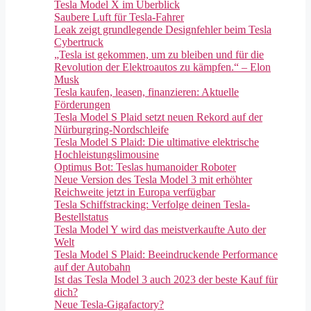
Tesla Model X im Überblick
Saubere Luft für Tesla-Fahrer
Leak zeigt grundlegende Designfehler beim Tesla
Cybertruck
„Tesla ist gekommen, um zu bleiben und für die
Revolution der Elektroautos zu kämpfen.“ – Elon
Musk
Tesla kaufen, leasen, finanzieren: Aktuelle
Förderungen
Tesla Model S Plaid setzt neuen Rekord auf der
Nürburgring-Nordschleife
Tesla Model S Plaid: Die ultimative elektrische
Hochleistungslimousine
Optimus Bot: Teslas humanoider Roboter
Neue Version des Tesla Model 3 mit erhöhter
Reichweite jetzt in Europa verfügbar
Tesla Schiffstracking: Verfolge deinen Tesla-
Bestellstatus
Tesla Model Y wird das meistverkaufte Auto der
Welt
Tesla Model S Plaid: Beeindruckende Performance
auf der Autobahn
Ist das Tesla Model 3 auch 2023 der beste Kauf für
dich?
Neue Tesla-Gigafactory?