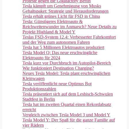
Proteste gegen die Gigafactory Berlin
Tesla kämpft um Genehmigung von Musks
Gehaltspaket: Strategie und Herausforderungen
Tesla erhält grünes Licht für FSD in China
Tesla: Günstigeres Elektroauto &
Reichweitenwunder im Anmarsch? Neue Details zu
Projekt Highland & Model Y
Teslas FSD-System 12.4: Verbesserter Fahrkomfort
und der Weg zum autonomen Fahren
Tesla hat 5 Millionen Elektroautos produziert
Tesla Model Q: Das neue erschwingliche
Elektroauto für 2024
Tesla kurz vor Durchbruch im Autopilot-Bereich
Wie funktioniert Destination Charging?
Neues Tesla Model: Tesla plant erschwinglichen
Kleinwagen
Tesla veröffentlicht neue Optimus Bot
Produktionszahlen
Tesla präsentiert sich auf dem Lesbisch-Schwulen
Stadtfest in Berlin
Tesla hat im zweiten Quartal einen Rekordabsatz
erreicht
Vergleich zwischen Tesla Model 3 und Model Y
Tesla Model Y: Der Spaß für die ganze Familie auf
vier Rädern