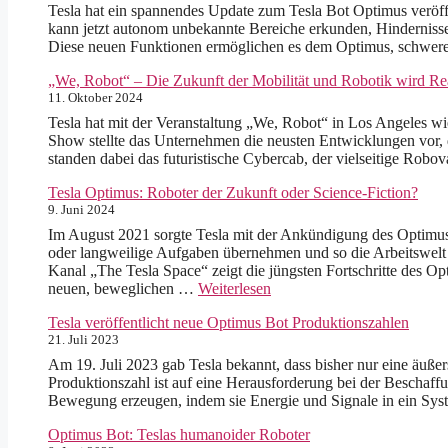
Tesla hat ein spannendes Update zum Tesla Bot Optimus veröffe
kann jetzt autonom unbekannte Bereiche erkunden, Hinderniss
Diese neuen Funktionen ermöglichen es dem Optimus, schwerer
„We, Robot“ – Die Zukunft der Mobilität und Robotik wird Rea
11. Oktober 2024
Tesla hat mit der Veranstaltung „We, Robot“ in Los Angeles wi
Show stellte das Unternehmen die neusten Entwicklungen vor, d
standen dabei das futuristische Cybercab, der vielseitige R
Tesla Optimus: Roboter der Zukunft oder Science-Fiction?
9. Juni 2024
Im August 2021 sorgte Tesla mit der Ankündigung des Optimus B
oder langweilige Aufgaben übernehmen und so die Arbeitswelt
Kanal „The Tesla Space“ zeigt die jüngsten Fortschritte des Op
neuen, beweglichen …
Weiterlesen
Tesla veröffentlicht neue Optimus Bot Produktionszahlen
21. Juli 2023
Am 19. Juli 2023 gab Tesla bekannt, dass bisher nur eine äuße
Produktionszahl ist auf eine Herausforderung bei der Beschaff
Bewegung erzeugen, indem sie Energie und Signale in ein Sy
Optimus Bot: Teslas humanoider Roboter