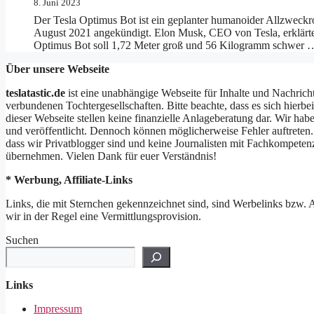
8. Juni 2023
Der Tesla Optimus Bot ist ein geplanter humanoider Allzweckro
August 2021 angekündigt. Elon Musk, CEO von Tesla, erklärte 
Optimus Bot soll 1,72 Meter groß und 56 Kilogramm schwer
Über unsere Webseite
teslatastic.de
ist eine unabhängige Webseite für Inhalte und Nachricht
verbundenen Tochtergesellschaften. Bitte beachte, dass es sich hie
dieser Webseite stellen keine finanzielle Anlageberatung dar. Wir h
und veröffentlicht. Dennoch können möglicherweise Fehler auftreten. 
dass wir Privatblogger sind und keine Journalisten mit Fachkompeten
übernehmen. Vielen Dank für euer Verständnis!
* Werbung, Affiliate-Links
Links, die mit Sternchen gekennzeichnet sind, sind Werbelinks bzw. Aff
wir in der Regel eine Vermittlungsprovision.
Suchen
Links
Impressum