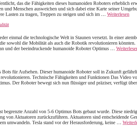
ntlicht, das die Fähigkeiten dieses humanoiden Roboters erheblich erw
en und Menschen ausweichen und sich dabei eine Karte seiner Umgebun
e Lasten zu tragen, Treppen zu steigen und sich im …
Weiterlesen
lität
eder einmal die technologische Welt in Staunen versetzt. In einer ate
ie sowohl die Mobilität als auch die Robotik revolutionieren könnten
obovan und der beeindruckende humanoide Roboter Optimus …
Weiterlese
ots für Aufsehen. Dieser humanoide Roboter soll in Zukunft gefährlic
 revolutionieren. Technische Fähigkeiten und Funktionen Das Video 
timus. Der Roboter bewegt sich nun flüssiger und präziser, verfügt über
rst begrenzte Anzahl von 5-6 Optimus Bots gebaut wurde. Diese niedri
ung von Aktuatoren zurückzuführen. Aktuatoren sind entscheidende Ger
stem umwandeln. Tesla stand vor der Herausforderung, keine …
Weiterl