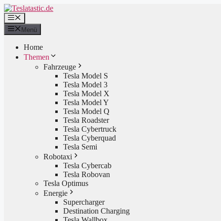
Zum
Inhalt
Menü
springen
Menü
Home
Themen
Fahrzeuge
Tesla Model S
Tesla Model 3
Tesla Model X
Tesla Model Y
Tesla Model Q
Tesla Roadster
Tesla Cybertruck
Tesla Cyberquad
Tesla Semi
Robotaxi
Tesla Cybercab
Tesla Robovan
Tesla Optimus
Energie
Supercharger
Destination Charging
Tesla Wallbox