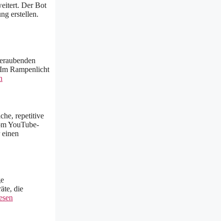
eitert. Der Bot
g erstellen.
mberaubenden
. Im Rampenlicht
n
he, repetitive
vom YouTube-
 einen
ge
äte, die
esen