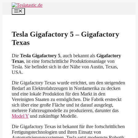
Zum
Inhalt
Menü
springen
Tesla Gigafactory 5 – Gigafactory
Texas
Die
Tesla Gigafactory 5
, auch bekannt als
Gigafactory
Texas
, ist eine fortschrittliche Produktionsanlage von
Tesla. Sie befindet sich in der Nähe von Austin, Texas,
USA.
Die Gigafactory Texas wurde errichtet, um den steigenden
Bedarf an Elektrofahrzeugen in Nordamerika zu decken
und eine lokale Produktion für den Markt in den
Vereinigten Staaten zu ermöglichen. Die Fabrik erstreckt
sich über eine große Fläche und ist darauf ausgelegt,
mehrere Fahrzeugmodelle zu produzieren, darunter das
Model Y
und zukünftige Modelle.
Die Gigafactory Texas ist bekannt für ihre fortschrittlichen
Fertigungstechnologien und ihren Einsatz von
Automatisierungssystemen. Tesla setzt modernste Robotik