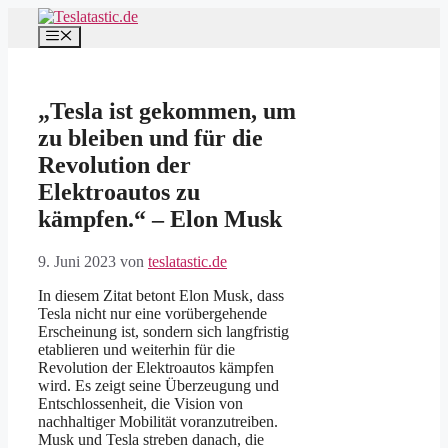
Zum
Inhalt
Menü
springen
„Tesla ist gekommen, um
zu bleiben und für die
Revolution der
Elektroautos zu
kämpfen.“ – Elon Musk
9. Juni 2023
von
teslatastic.de
In diesem Zitat betont Elon Musk, dass
Tesla nicht nur eine vorübergehende
Erscheinung ist, sondern sich langfristig
etablieren und weiterhin für die
Revolution der Elektroautos kämpfen
wird. Es zeigt seine Überzeugung und
Entschlossenheit, die Vision von
nachhaltiger Mobilität voranzutreiben.
Musk und Tesla streben danach, die