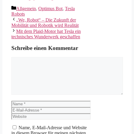
Kategorien
Allgemein
,
Optimus Bot
,
Tesla
Robots
„We, Robot“ – Die Zukunft der
Mobilität und Robotik wird Realität
Mit dem Plaid-Motor hat Tesla ein
technisches Wunderwerk geschaffen
Schreibe einen Kommentar
Kommentar
Name
E-
Mail-
Website
Adresse
Name, E-Mail-Adresse und Website
in diesem Browser für meinen nächsten