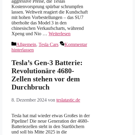
aggressive Preise, die Teslas
Kostenvorsprung spürbar schrumpfen
lassen. Weltweit reagiert die Kundschaft
mit hohen Vorbestellungen – das SU7
überholte das Model 3 in den
chinesischen Verkaufscharts, während
Xpeng und Nio …
Weiterlesen
Kategorien
Allgemein
,
Tesla Cars
Kommentar
hinterlassen
Tesla’s Gen-3 Batterie:
Revolutionäre 4680-
Zellen stehen vor dem
Durchbruch
8. Dezember 2024
von
teslatastic.de
Tesla hat mal wieder etwas Großes in der
Pipeline! Die neue Generation der 4680-
Batteriezellen steht in den Startlöchern
und soll bis Mitte 2025 in die