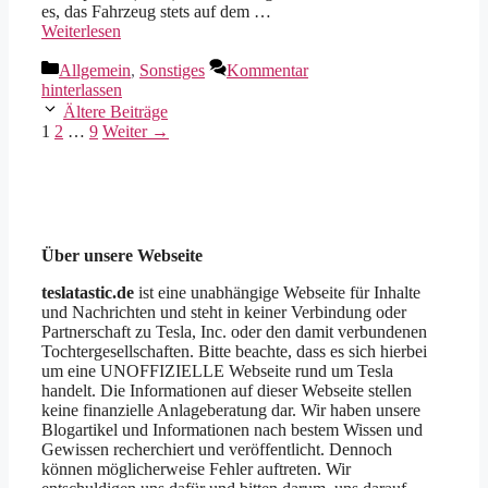
es, das Fahrzeug stets auf dem …
Weiterlesen
Kategorien
Allgemein
,
Sonstiges
Kommentar
hinterlassen
Ältere Beiträge
Seite
Seite
Seite
1
2
…
9
Weiter
→
Über unsere Webseite
teslatastic.de
ist eine unabhängige Webseite für Inhalte
und Nachrichten und steht in keiner Verbindung oder
Partnerschaft zu Tesla, Inc. oder den damit verbundenen
Tochtergesellschaften. Bitte beachte, dass es sich hierbei
um eine UNOFFIZIELLE Webseite rund um Tesla
handelt. Die Informationen auf dieser Webseite stellen
keine finanzielle Anlageberatung dar. Wir haben unsere
Blogartikel und Informationen nach bestem Wissen und
Gewissen recherchiert und veröffentlicht. Dennoch
können möglicherweise Fehler auftreten. Wir