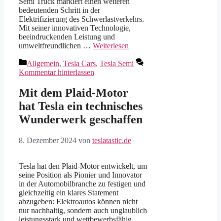
Semi Truck markiert einen weiteren
bedeutenden Schritt in der
Elektrifizierung des Schwerlastverkehrs.
Mit seiner innovativen Technologie,
beeindruckenden Leistung und
umweltfreundlichen …
Weiterlesen
Kategorien
Allgemein
,
Tesla Cars
,
Tesla Semi
Kommentar hinterlassen
Mit dem Plaid-Motor
hat Tesla ein technisches
Wunderwerk geschaffen
8. Dezember 2024
von
teslatastic.de
Tesla hat den Plaid-Motor entwickelt, um
seine Position als Pionier und Innovator
in der Automobilbranche zu festigen und
gleichzeitig ein klares Statement
abzugeben: Elektroautos können nicht
nur nachhaltig, sondern auch unglaublich
leistungsstark und wettbewerbsfähig