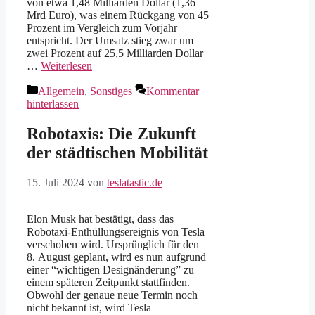
von etwa 1,48 Milliarden Dollar (1,36
Mrd Euro), was einem Rückgang von 45
Prozent im Vergleich zum Vorjahr
entspricht. Der Umsatz stieg zwar um
zwei Prozent auf 25,5 Milliarden Dollar
…
Weiterlesen
Kategorien
Allgemein
,
Sonstiges
Kommentar
hinterlassen
Robotaxis: Die Zukunft
der städtischen Mobilität
15. Juli 2024
von
teslatastic.de
Elon Musk hat bestätigt, dass das
Robotaxi-Enthüllungsereignis von Tesla
verschoben wird. Ursprünglich für den
8. August geplant, wird es nun aufgrund
einer “wichtigen Designänderung” zu
einem späteren Zeitpunkt stattfinden.
Obwohl der genaue neue Termin noch
nicht bekannt ist, wird Tesla