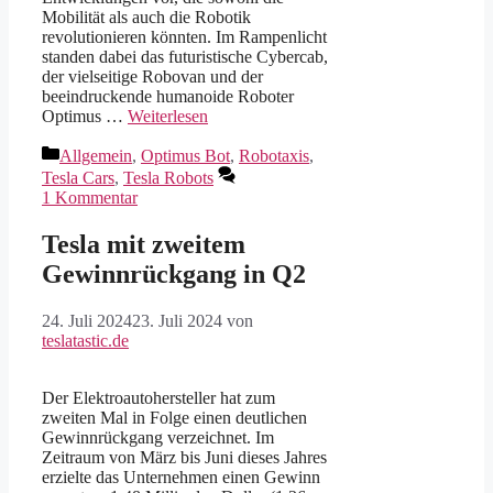
Mobilität als auch die Robotik
revolutionieren könnten. Im Rampenlicht
standen dabei das futuristische Cybercab,
der vielseitige Robovan und der
beeindruckende humanoide Roboter
Optimus …
Weiterlesen
Kategorien
Allgemein
,
Optimus Bot
,
Robotaxis
,
Tesla Cars
,
Tesla Robots
1 Kommentar
Tesla mit zweitem
Gewinnrückgang in Q2
24. Juli 2024
23. Juli 2024
von
teslatastic.de
Der Elektroautohersteller hat zum
zweiten Mal in Folge einen deutlichen
Gewinnrückgang verzeichnet. Im
Zeitraum von März bis Juni dieses Jahres
erzielte das Unternehmen einen Gewinn