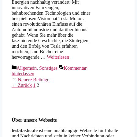
Energien nachhaltig verändert. Mit
innovativen Fahrzeugen,
bahnbrechenden Technologien und einer
beispiellosen Vision hat Tesla Motors
einen revolutionären Einfluss auf die
Automobilindustrie und darüber hinaus
gehabt. Wenn Sie mehr über die
faszinierende Geschichte, die Strategien
und den Erfolg von Tesla erfahren
möchten, sind Bücher eine
hervorragende …
Weiterlesen
Kategorien
Allgemein
,
Sonstiges
Kommentar
hinterlassen
Neuere Beiträge
Seite
Seite
←
Zurück
1
2
Über unsere Webseite
teslatastic.de
ist eine unabhängige Webseite für Inhalte
und Nachrichten und steht in keiner Verbindung oder