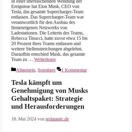
In einer überraschenden Wendung der
Ereignisse hat Elon Musk, CEO von
Tesla, das gesamte Supercharger-Team
entlassen. Das Supercharger-Team war
verantwortlich für den Ausbau des
firmeneigenen Netzwerks von
Ladestationen. Die Leiterin des Teams,
Rebecca Tinucci, hatte zuvor etwa 15 bis
20 Prozent ihres Teams entlassen und
weitere Stellenstreichungen abgelehnt.
Daraufhin entschied Musk, das gesamte
Team zu …
Weiterlesen
Kategorien
Allgemein
,
Sonstiges
1 Kommentar
Tesla kämpft um
Genehmigung von Musks
Gehaltspaket: Strategie
und Herausforderungen
18. Mai 2024
von
teslatastic.de