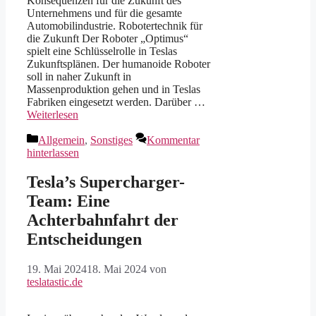
Konsequenzen für die Zukunft des
Unternehmens und für die gesamte
Automobilindustrie. Robotertechnik für
die Zukunft Der Roboter „Optimus“
spielt eine Schlüsselrolle in Teslas
Zukunftsplänen. Der humanoide Roboter
soll in naher Zukunft in
Massenproduktion gehen und in Teslas
Fabriken eingesetzt werden. Darüber …
Weiterlesen
Kategorien
Allgemein
,
Sonstiges
Kommentar
hinterlassen
Tesla’s Supercharger-
Team: Eine
Achterbahnfahrt der
Entscheidungen
19. Mai 2024
18. Mai 2024
von
teslatastic.de