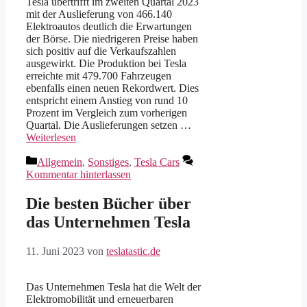
Tesla übertrifft im zweiten Quartal 2023
mit der Auslieferung von 466.140
Elektroautos deutlich die Erwartungen
der Börse. Die niedrigeren Preise haben
sich positiv auf die Verkaufszahlen
ausgewirkt. Die Produktion bei Tesla
erreichte mit 479.700 Fahrzeugen
ebenfalls einen neuen Rekordwert. Dies
entspricht einem Anstieg von rund 10
Prozent im Vergleich zum vorherigen
Quartal. Die Auslieferungen setzen …
Weiterlesen
Kategorien
Allgemein
,
Sonstiges
,
Tesla Cars
Kommentar hinterlassen
Die besten Bücher über
das Unternehmen Tesla
11. Juni 2023
von
teslatastic.de
Das Unternehmen Tesla hat die Welt der
Elektromobilität und erneuerbaren