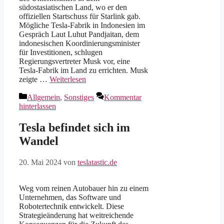
südostasiatischen Land, wo er den
offiziellen Startschuss für Starlink gab.
Mögliche Tesla-Fabrik in Indonesien im
Gespräch Laut Luhut Pandjaitan, dem
indonesischen Koordinierungsminister
für Investitionen, schlugen
Regierungsvertreter Musk vor, eine
Tesla-Fabrik im Land zu errichten. Musk
zeigte …
Weiterlesen
Kategorien
Allgemein
,
Sonstiges
Kommentar
hinterlassen
Tesla befindet sich im
Wandel
20. Mai 2024
von
teslatastic.de
Weg vom reinen Autobauer hin zu einem
Unternehmen, das Software und
Robotertechnik entwickelt. Diese
Strategieänderung hat weitreichende