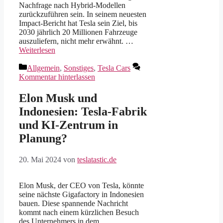
Nachfrage nach Hybrid-Modellen
zurückzuführen sein. In seinem neuesten
Impact-Bericht hat Tesla sein Ziel, bis
2030 jährlich 20 Millionen Fahrzeuge
auszuliefern, nicht mehr erwähnt. …
Weiterlesen
Kategorien
Allgemein
,
Sonstiges
,
Tesla Cars
Kommentar hinterlassen
Elon Musk und
Indonesien: Tesla-Fabrik
und KI-Zentrum in
Planung?
20. Mai 2024
von
teslatastic.de
Elon Musk, der CEO von Tesla, könnte
seine nächste Gigafactory in Indonesien
bauen. Diese spannende Nachricht
kommt nach einem kürzlichen Besuch
des Unternehmers in dem