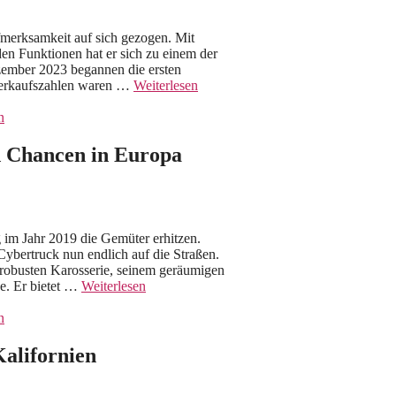
fmerksamkeit auf sich gezogen. Mit
en Funktionen hat er sich zu einem der
ezember 2023 begannen die ersten
Verkaufszahlen waren …
Weiterlesen
n
d Chancen in Europa
ng im Jahr 2019 die Gemüter erhitzen.
ybertruck nun endlich auf die Straßen.
r robusten Karosserie, seinem geräumigen
e. Er bietet …
Weiterlesen
n
Kalifornien