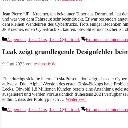
Jean Pierre “JP” Kraemer, ein bekannter Tuner aus Dortmund, hat de
und war von dem Fahrzeug sehr beeindruckt. Er war besonders ange
dem kleinen Wendekreis des Cybertrucks. Trotz einiger Bedenken hinsi
JP Kraemer, einen Cybertruck zu kaufen, obwohl er nicht sicher ist,
Kategorien
Allgemein
,
Tesla Cars
,
Tesla Cybertruck
Kommentar hinterlasse
Leak zeigt grundlegende Designfehler bei
9. Juni 2023
von
teslatastic.de
Eine durchgesickerte interne Tesla-Präsentation zeigt, dass der Cyb
aufweist. Die „Alpha“-Version des ersten Tesla-Pickups hatte Probl
Lecks. Obwohl 1,8 Millionen Kunden bereits eine Anzahlung geleiste
ausgeliefert und werden voraussichtlich frühestens 2024 verfügbar s
enthüllt, dass der Prototyp nach …
Weiterlesen
Kategorien
Allgemein
,
Tesla Cars
,
Tesla Cybertruck
Kommentar hinterlasse