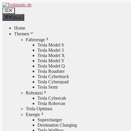
Zum
Inhalt
Menü
springen
Menü
Home
Themen
Fahrzeuge
Tesla Model S
Tesla Model 3
Tesla Model X
Tesla Model Y
Tesla Model Q
Tesla Roadster
Tesla Cybertruck
Tesla Cyberquad
Tesla Semi
Robotaxi
Tesla Cybercab
Tesla Robovan
Tesla Optimus
Energie
Supercharger
Destination Charging
Tesla Wallbox