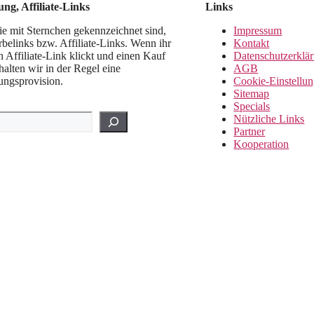
ng, Affiliate-Links
Links
ie mit Sternchen gekennzeichnet sind,
Impressum
belinks bzw. Affiliate-Links. Wenn ihr
Kontakt
n Affiliate-Link klickt und einen Kauf
Datenschutzerklä
rhalten wir in der Regel eine
AGB
ungsprovision.
Cookie-Einstellu
Sitemap
Specials
Nützliche Links
Partner
Kooperation