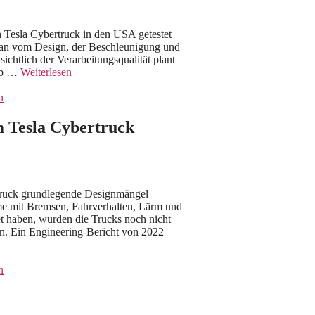
n Tesla Cybertruck in den USA getestet
tan vom Design, der Beschleunigung und
chtlich der Verarbeitungsqualität plant
 ob …
Weiterlesen
n
m Tesla Cybertruck
ertruck grundlegende Designmängel
eme mit Bremsen, Fahrverhalten, Lärm und
t haben, wurden die Trucks noch nicht
ein. Ein Engineering-Bericht von 2022
n