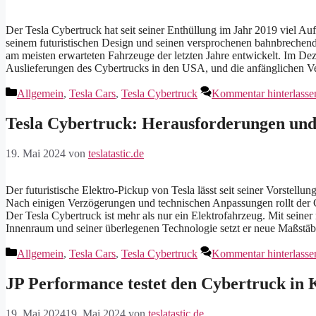
Der Tesla Cybertruck hat seit seiner Enthüllung im Jahr 2019 viel Au
seinem futuristischen Design und seinen versprochenen bahnbrechend
am meisten erwarteten Fahrzeuge der letzten Jahre entwickelt. Im D
Auslieferungen des Cybertrucks in den USA, und die anfänglichen 
Kategorien
Allgemein
,
Tesla Cars
,
Tesla Cybertruck
Kommentar hinterlasse
Tesla Cybertruck: Herausforderungen un
19. Mai 2024
von
teslatastic.de
Der futuristische Elektro-Pickup von Tesla lässt seit seiner Vorstellu
Nach einigen Verzögerungen und technischen Anpassungen rollt der C
Der Tesla Cybertruck ist mehr als nur ein Elektrofahrzeug. Mit seine
Innenraum und seiner überlegenen Technologie setzt er neue Maßstäb
Kategorien
Allgemein
,
Tesla Cars
,
Tesla Cybertruck
Kommentar hinterlasse
JP Performance testet den Cybertruck in 
19. Mai 2024
19. Mai 2024
von
teslatastic.de