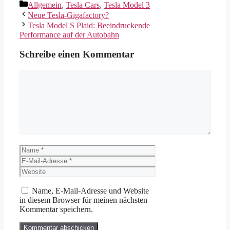
Kategorien
Allgemein
,
Tesla Cars
,
Tesla Model 3
Neue Tesla-Gigafactory?
Tesla Model S Plaid: Beeindruckende
Performance auf der Autobahn
Schreibe einen Kommentar
Kommentar
Name
E-
Mail-
Website
Adresse
Name, E-Mail-Adresse und Website
in diesem Browser für meinen nächsten
Kommentar speichern.