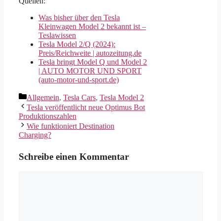
Quellen:
Was bisher über den Tesla
Kleinwagen Model 2 bekannt ist –
Teslawissen
Tesla Model 2/Q (2024):
Preis/Reichweite | autozeitung.de
Tesla bringt Model Q und Model 2
| AUTO MOTOR UND SPORT
(auto-motor-und-sport.de)
Kategorien
Allgemein
,
Tesla Cars
,
Tesla Model 2
Tesla veröffentlicht neue Optimus Bot
Produktionszahlen
Wie funktioniert Destination
Charging?
Schreibe einen Kommentar
Kommentar