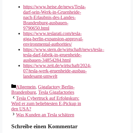
https://www.heise.de/news/Tesla-
darf-sein-Werk-in-Gruenheide-
nach-Erlaubnis-des-Landes-
Brandenburg-ausbauen-
9790650.html
https://www.teslarati.com/tesla-
giga-berlin-expansion-approval-
environmental-authorities/
https://www.stern.de/wirtschaft/news/tesla–
tesla-darf-fabrik-in-gruenheide-
ausbauen-34854284.html
https://www.zeit.de/wirtschaft/2024-
07/tesla-werk-gruenheide-ausbau-
landesamt-umwelt
Kategorien
Allgemein
,
Gigafactory Berlin-
Brandenburg
,
Tesla Gigafactories
Tesla Cybertruck auf Erfolgskurs:
Wird er zum beliebtesten E-Pickup in
den USA?
Was Kunden an Tesla schätzen
Schreibe einen Kommentar