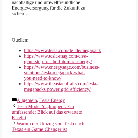
nachhaltige und umweltfreundliche
Energieversorgung für die Zukunft zu
sichern.
Quellen:
https://www.tesla.com/de_de/megapack
https://www.tesla-mag.com/en/a-
giant-step-for-the-future-of-energy/
https://www.energysage.com/business-
solutions/tesla-megapack-what-
you-need-to-know/
https://www.theasianaffairs.com/tesla-
megapacks-power-grid-efficiency/
Kategorien
Allgemein
,
Tesla Energy
Tesla Model Y „Juniper“: Ein
umfassender Blick auf das erwartete
Facelift
Warum der Umzug von Tesla nach
Texas ein Game-Changer ist