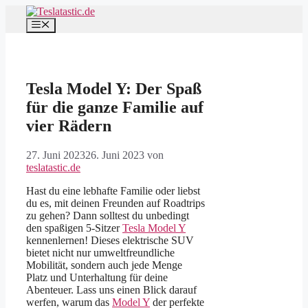
Zum
Inhalt
Menü
springen
Tesla Model Y: Der Spaß
für die ganze Familie auf
vier Rädern
27. Juni 2023
26. Juni 2023
von
teslatastic.de
Hast du eine lebhafte Familie oder liebst
du es, mit deinen Freunden auf Roadtrips
zu gehen? Dann solltest du unbedingt
den spaßigen 5-Sitzer
Tesla Model Y
kennenlernen! Dieses elektrische SUV
bietet nicht nur umweltfreundliche
Mobilität, sondern auch jede Menge
Platz und Unterhaltung für deine
Abenteuer. Lass uns einen Blick darauf
werfen, warum das
Model Y
der perfekte