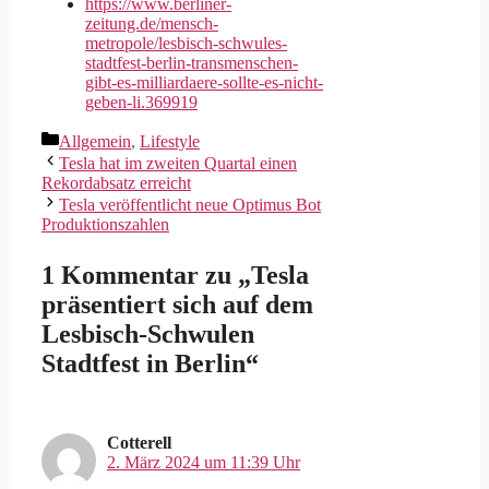
https://www.berliner-
zeitung.de/mensch-
metropole/lesbisch-schwules-
stadtfest-berlin-transmenschen-
gibt-es-milliardaere-sollte-es-nicht-
geben-li.369919
Kategorien
Allgemein
,
Lifestyle
Tesla hat im zweiten Quartal einen
Rekordabsatz erreicht
Tesla veröffentlicht neue Optimus Bot
Produktionszahlen
1 Kommentar zu „Tesla
präsentiert sich auf dem
Lesbisch-Schwulen
Stadtfest in Berlin“
Cotterell
2. März 2024 um 11:39 Uhr