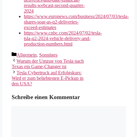
results-webcast-second-quarter-
2024
https://www.euronews.com/business/2024/07/03/tesla-
shares-soar-as-q2-deliveries-
exceed-estimates
https://www.cnbc.com/2024/07/02/tesla-
tsla-q2-2024-vehicle-delivery-and-
production-numbers.html
Kategorien
Allgemein
,
Sonstiges
Warum der Umzug von Tesla nach
Texas ein Game-Changer ist
Tesla Cybertruck auf Erfolgskurs:
Wird er zum beliebtesten E-Pickup in
den USA?
Schreibe einen Kommentar
Kommentar